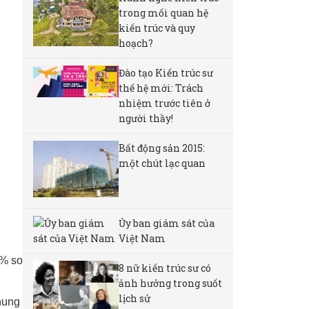
trong mối quan hệ
kiến trúc và quy
hoạch?
Đào tạo Kiến trúc sư
thế hệ mới: Trách
nhiệm trước tiên ở
người thầy!
Bất động sản 2015:
một chút lạc quan
i
Ủy ban giám sát của
Việt Nam
6% so
8 nữ kiến ​​trúc sư có
ảnh hưởng trong suốt
lịch sử
hung