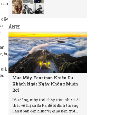
ư cao
c đẩy
ời
ẢNH
m
ian
ư, họ
 giá
iệu
Mùa Mây Fansipan Khiến Du
Khách Ngất Ngây Không Muốn
Rời
Đầu đông, mây trời chảy tràn như suối
thác về thị xã Sa Pa, để lộ đỉnh thiêng
Fansipan đẹp hùng vỹ giữa nền trời...