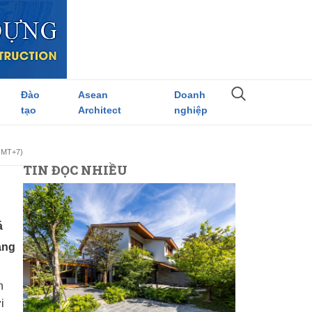
Đào
Asean
Doanh
tạo
Architect
nghiệp
(GMT+7)
TIN ĐỌC NHIỀU
á
ạng
n
i