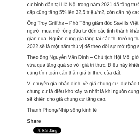
cư bình dân tại Hà Nội trong năm 2021 đã tăng tr
cấp cũng tăng 5% lên 32,5 triệu/m2, còn căn hộ cao
Ông Troy Griffths – Phó Tổng giám đốc Savills Vi
người mua mở rộng đầu tư đến các tỉnh thành khác,
gian qua. Nguồn cung gia tăng tại các thị trường
2022 sẽ là một năm thú vị để theo dõi sự mở rộng 
Theo ông Nguyễn Văn Đính – Chủ tịch Hội Môi giới
vừa qua tăng quá so với giá trị thực. Điều này khi
cũng tính toán cẩn thận giá trị thực của đất.
Vị chuyên gia nhận định, về giá chung cư, dự báo 
chung cư là điều khó xảy ra nhất là khi nguồn cung
sẽ khiến cho giá chung cư tăng cao.
Thanh Phong/Nhịp sống kinh tế
Share