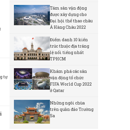
Tám sân vận động
được xây dựng cho
Đại hội thể thao châu
Á Hàng Châu 2022
g
Điểm danh 10 kiến
trúc thuộc địa tráng
lệ nổi tiếng nhất
TPHCM
Khám phá các sân
g tự
vận động tổ chức
FIFA World Cup 2022
ở Qatar
Những ngôi chùa
trên quần đảo Trường
i
Sa