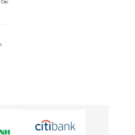
 Các
m