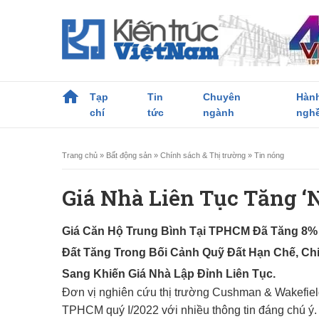
Tạp
Tin
Chuyên
Hàn
chí
tức
ngành
ngh
Trang chủ
»
Bất động sản
»
Chính sách & Thị trường
»
Tin nóng
Giá Nhà Liên Tục Tăng ‘
Giá Căn Hộ Trung Bình Tại TPHCM Đã Tăng 8%
Đất Tăng Trong Bối Cảnh Quỹ Đất Hạn Chế, Ch
Sang Khiến Giá Nhà Lập Đỉnh Liên Tục.
Đơn vị nghiên cứu thị trường Cushman & Wakefiel
TPHCM quý I/2022 với nhiều thông tin đáng chú ý. 