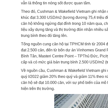
vẫn là thông tin nóng sốt được quan tâm.
Theo đó, Cushman & Wakefield Vietnam ghi nhận mứ
khúc đạt 3.300 USD/m2 (tương đương 75,4 triệu đồ
căn hộ không ngừng đạt đỉnh trong 10 năm qua, chủ 
liệu xây dựng tăng và thị trường đón nhận nhiều 
trung bình theo đó tăng lên.
Tổng nguồn cung căn hộ tại TPHCM tính từ 2004 đế
đạt 2.500 căn, đến từ bốn dự án Vinhomes Grand 
Bình Tân, Masteri Centre Point – TPThủ Đức, Pici
cấp và có mức giá bán trung bình 2.500 USD/m2 (t
Về nguồn cầu, Cushman & Wakefield Vietnam ghi nh
quý I/2022 giảm 20% theo quý và giảm 11% theo 
căn hộ sẽ đạt 10.000 căn, với sự phổ biến của mô 
hiện trên thị trường.