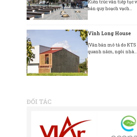
Kiến trúc vẫn tiếp tục 
bản quy hoạch vạch...
Vĩnh Long House
(Văn bản mô tả do KTS 
quanh năm, ngôi nhà...
ĐỐI TÁC