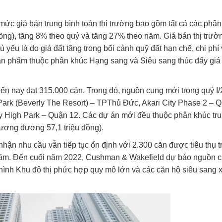
c giá bán trung bình toàn thị trường bao gồm tất cả các phân
ng), tăng 8% theo quý và tăng 27% theo năm. Giá bán thị trườ
yếu là do giá đất tăng trong bối cảnh quỹ đất hạn chế, chi phí 
sản phẩm thuộc phân khúc Hạng sang và Siêu sang thúc đẩy giá
n nay đạt 315.000 căn. Trong đó, nguồn cung mới trong quý I
Park (Beverly The Resort) – TPThủ Đức, Akari City Phase 2 – 
ty High Park – Quận 12. Các dự án mới đều thuộc phân khúc tr
ương đương 57,1 triệu đồng).
ận nhu cầu vẫn tiếp tục ổn định với 2.300 căn được tiêu thụ t
năm. Đến cuối năm 2022, Cushman & Wakefield dự báo nguồn 
hình Khu đô thị phức hợp quy mô lớn và các căn hộ siêu sang 