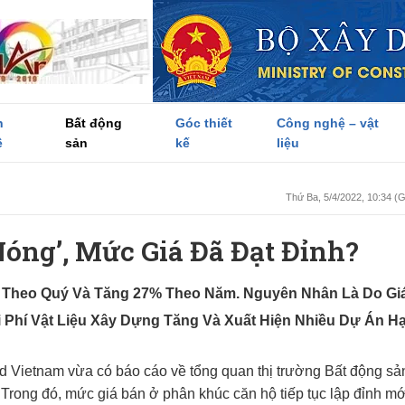
h
Bất động
Góc thiết
Công nghệ – vật
ề
sản
kế
liệu
Thứ Ba, 5/4/2022, 10:34 
nóng’, Mức Giá Đã Đạt Đỉnh?
 Theo Quý Và Tăng 27% Theo Năm. Nguyên Nhân Là Do Gi
i Phí Vật Liệu Xây Dựng Tăng Và Xuất Hiện Nhiều Dự Án H
d Vietnam vừa có báo cáo về tổng quan thị trường Bất động sả
Trong đó, mức giá bán ở phân khúc căn hộ tiếp tục lập đỉnh mớ