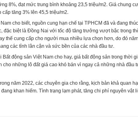
ưởng 8%, đạt mức trung bình khoảng 23,5 triệu/m2. Giá chung c
 cấp tăng 3% lên 45,5 triệu/m2.
ệt Nam cho biết, nguồn cung hạn chế tại TPHCM đã và đang thú
 đặc biệt là Đồng Nai với tốc độ tăng trưởng vượt bậc trong th
 thay thế cung cấp cho người mua nhiều lựa chọn hơn, do đó nă
sang các tỉnh lân cận và sức bền của các nhà đầu tư.
 Bất động sản Việt Nam cho hay, giá bất động sản trong thời g
ến cho những lô đất giá cao khó bán vì ngay cả những nhà đầu t
trong năm 2022, các chuyên gia cho rằng, kịch bản khả quan hạ
 đang khan hiếm. Tình trạng lạm phát, tăng chi phí nguyên vật l