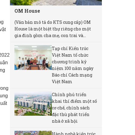
OM House
(Văn bản mô tả do KTS cung cấp) OM
ng
House là một biệt thự riêng cho một
vật
gia đình gồm cha mẹ, con trai và...
Tạp chí Kiến trúc
Việt Nam tổ chức
/2022
chương trình kỷ
Quận
niệm 100 năm ngày
ung
Báo chí Cách mạng
Việt Nam
rong
Chính phủ triển
cung
khai thí điểm một số
xuất
cơ chế, chính sách
đặc thù phát triển
nhà ở xã hội
Hành nghề kiến trúc