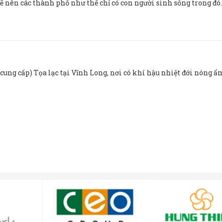
vẽ nên các thành phố như thể chỉ có con người sinh sống trong đó.
cung cấp) Tọa lạc tại Vĩnh Long, nơi có khí hậu nhiệt đới nóng ẩ