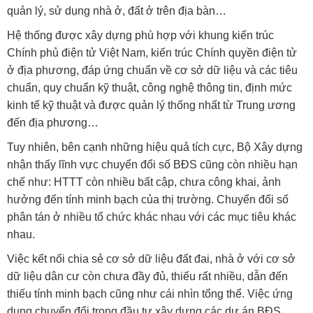
quản lý, sử dụng nhà ở, đất ở trên địa bàn…
Hệ thống được xây dựng phù hợp với khung kiến trúc
Chính phủ điện tử Việt Nam, kiến trúc Chính quyền điện tử
ở địa phương, đáp ứng chuẩn về cơ sở dữ liệu và các tiêu
chuẩn, quy chuẩn kỹ thuật, công nghệ thông tin, định mức
kinh tế kỹ thuật và được quản lý thống nhất từ Trung ương
đến địa phương…
Tuy nhiên, bên cạnh những hiệu quả tích cực, Bộ Xây dựng
nhận thấy lĩnh vực chuyển đổi số BĐS cũng còn nhiều hạn
chế như: HTTT còn nhiều bất cập, chưa công khai, ảnh
hưởng đến tính minh bạch của thị trường. Chuyển đổi số
phân tán ở nhiều tổ chức khác nhau với các mục tiêu khác
nhau.
Việc kết nối chia sẻ cơ sở dữ liệu đất đai, nhà ở với cơ sở
dữ liệu dân cư còn chưa đầy đủ, thiếu rất nhiều, dẫn đến
thiếu tính minh bạch cũng như cái nhìn tổng thể. Việc ứng
dụng chuyển đổi trong đầu tư xây dựng các dự án BĐS