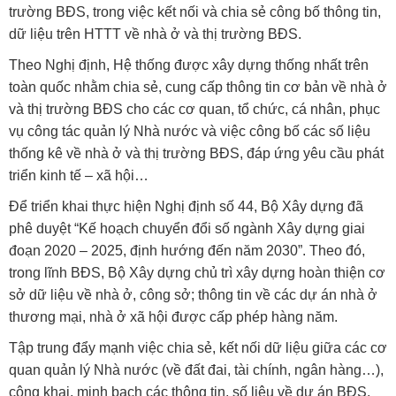
trường BĐS, trong việc kết nối và chia sẻ công bố thông tin,
dữ liệu trên HTTT về nhà ở và thị trường BĐS.
Theo Nghị định, Hệ thống được xây dựng thống nhất trên
toàn quốc nhằm chia sẻ, cung cấp thông tin cơ bản về nhà ở
và thị trường BĐS cho các cơ quan, tổ chức, cá nhân, phục
vụ công tác quản lý Nhà nước và việc công bố các số liệu
thống kê về nhà ở và thị trường BĐS, đáp ứng yêu cầu phát
triển kinh tế – xã hội…
Để triển khai thực hiện Nghị định số 44, Bộ Xây dựng đã
phê duyệt “Kế hoạch chuyển đổi số ngành Xây dựng giai
đoạn 2020 – 2025, định hướng đến năm 2030”. Theo đó,
trong lĩnh BĐS, Bộ Xây dựng chủ trì xây dựng hoàn thiện cơ
sở dữ liệu về nhà ở, công sở; thông tin về các dự án nhà ở
thương mại, nhà ở xã hội được cấp phép hàng năm.
Tập trung đẩy mạnh việc chia sẻ, kết nối dữ liệu giữa các cơ
quan quản lý Nhà nước (về đất đai, tài chính, ngân hàng…),
công khai, minh bạch các thông tin, số liệu về dự án BĐS.