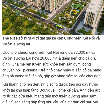
The Rise sở hữu vị trí đắt giá kế cận Công viên Kết Nối và
Vườn Tương lai
Cuối giờ chiều, công viên Kết Nối rộng gần 7.000 m² và
Vườn Tương Lai hơn 20.000 m² là điểm hẹn cho cả gia
đình. Cha mẹ rèn luyện sức khỏe trên sân gym, bóng
chuyền hơi, pickleball; trẻ nhỏ chạy nhảy ở sân cỏ đa năng;
ông bà thong thả tản bộ, gặp gỡ hàng xóm tại các chòi nghỉ.
Khi thành phố lên đèn, nhịp sống được tiếp nối đầy hứng
khởi tại khu thấp tầng Boutique Home kế cận. Ánh đèn rực
rỡ từ các cửa hiệu mang đến một thiên đường mua sắm,
giải trí, sẵn sàng đáp ứng nhu cầu của cư dân chỉ sau vài