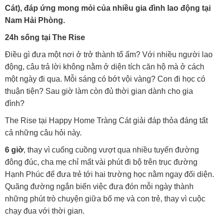
Cát), đáp ứng mong mỏi của nhiều gia đình lao động tại
Nam Hải Phòng.
24h sống tại The Rise
Điều gì đưa một nơi ở trở thành tổ ấm? Với nhiều người lao
động, câu trả lời không nằm ở diện tích căn hộ mà ở cách
một ngày đi qua. Mỗi sáng có bớt vội vàng? Con đi học có
thuận tiện? Sau giờ làm còn đủ thời gian dành cho gia
đình?
The Rise tại Happy Home Tràng Cát giải đáp thỏa đáng tất
cả những câu hỏi này.
6 giờ
, thay vì cuống cuồng vượt qua nhiều tuyến đường
đông đúc, cha mẹ chỉ mất vài phút đi bộ trên trục đường
Hạnh Phúc để đưa trẻ tới hai trường học nằm ngay đối diện.
Quãng đường ngắn biến việc đưa đón mỗi ngày thành
những phút trò chuyện giữa bố mẹ và con trẻ, thay vì cuộc
chạy đua với thời gian.