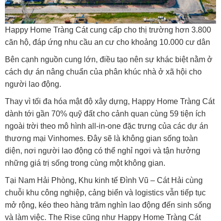
Happy Home Tràng Cát cung cấp cho thị trường hơn 3.800
căn hộ, đáp ứng nhu cầu an cư cho khoảng 10.000 cư dân
Bên cạnh nguồn cung lớn, điều tạo nên sự khác biệt nằm ở
cách dự án nâng chuẩn của phân khúc nhà ở xã hội cho
người lao động.
Thay vì tối đa hóa mật độ xây dựng, Happy Home Tràng Cát
dành tới gần 70% quỹ đất cho cảnh quan cùng 59 tiện ích
ngoài trời theo mô hình all-in-one đặc trưng của các dự án
thương mại Vinhomes. Đây sẽ là không gian sống toàn
diện, nơi người lao động có thể nghỉ ngơi và tận hưởng
những giá trị sống trong cùng một không gian.
Tại Nam Hải Phòng, Khu kinh tế Đình Vũ – Cát Hải cùng
chuỗi khu công nghiệp, cảng biển và logistics vẫn tiếp tục
mở rộng, kéo theo hàng trăm nghìn lao động đến sinh sống
và làm việc. The Rise cũng như Happy Home Tràng Cát