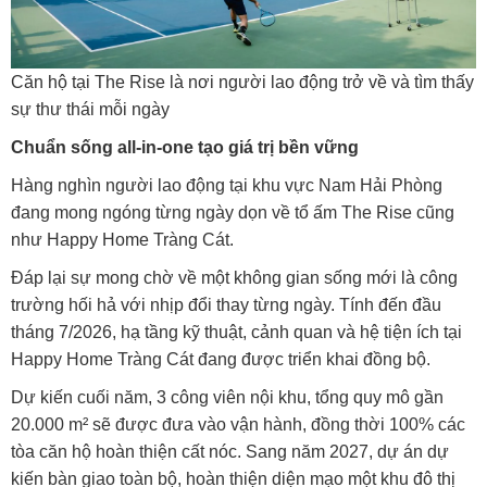
Căn hộ tại The Rise là nơi người lao động trở về và tìm thấy
sự thư thái mỗi ngày
Chuẩn sống all-in-one tạo giá trị bền vững
Hàng nghìn người lao động tại khu vực Nam Hải Phòng
đang mong ngóng từng ngày dọn về tổ ấm The Rise cũng
như Happy Home Tràng Cát.
Đáp lại sự mong chờ về một không gian sống mới là công
trường hối hả với nhịp đổi thay từng ngày. Tính đến đầu
tháng 7/2026, hạ tầng kỹ thuật, cảnh quan và hệ tiện ích tại
Happy Home Tràng Cát đang được triển khai đồng bộ.
Dự kiến cuối năm, 3 công viên nội khu, tổng quy mô gần
20.000 m² sẽ được đưa vào vận hành, đồng thời 100% các
tòa căn hộ hoàn thiện cất nóc. Sang năm 2027, dự án dự
kiến bàn giao toàn bộ, hoàn thiện diện mạo một khu đô thị