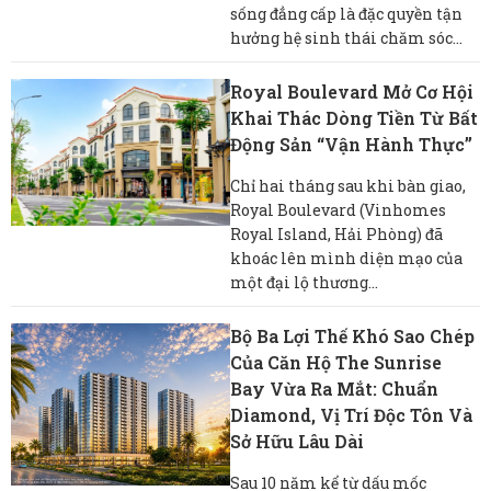
sống đẳng cấp là đặc quyền tận
hưởng hệ sinh thái chăm sóc...
Royal Boulevard Mở Cơ Hội
Khai Thác Dòng Tiền Từ Bất
Động Sản “vận Hành Thực”
Chỉ hai tháng sau khi bàn giao,
Royal Boulevard (Vinhomes
Royal Island, Hải Phòng) đã
khoác lên mình diện mạo của
một đại lộ thương...
Bộ Ba Lợi Thế Khó Sao Chép
Của Căn Hộ The Sunrise
Bay Vừa Ra Mắt: Chuẩn
Diamond, Vị Trí Độc Tôn Và
Sở Hữu Lâu Dài
Sau 10 năm kể từ dấu mốc