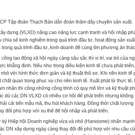
 CP Tập đoàn Thạch Bàn dẫn đoàn thăm dây chuyền sản xuất.
xây dựng (VLXD) nâng cao năng lực cạnh tranh và hội nhập ph
u chia sẻ kinh nghiệm trong quá trình đầu tư, hoạt động sản xuất
trong quá trình đầu tư, kinh doanh để cùng tìm phương án thá
công lao động xã hội ngày càng sâu sắc thì vị trí, vai trò của n
c khẳng định. Nếu như trong điều kiện kinh tế chưa phát triển,
nhỏ với hình thức đơn giản và kỹ thuật thô sơ. Khi nền kinh tế 
 chất quan trọng phục vụ cho nền kinh tế. Xuất phát từ thực tế,
m nhận thi công những công trình có quy mô lớn và kỹ thuật p
mặc dù các DN VLXD có nhiều cơ hội để phát triển nhưng không 
hải cải tiến mẫu mã, thu hút khách hàng. Đồng thời chất lượng
 đổi phù hợp với xu thế để hội nhập và phát triển.
 ký Hiệp hội Doanh nghiệp vừa và nhỏ (Hanoisme) nhấn mạnh
 các DN xây dựng ngày càng thay đổi đề phù hợp với nhu cầu c