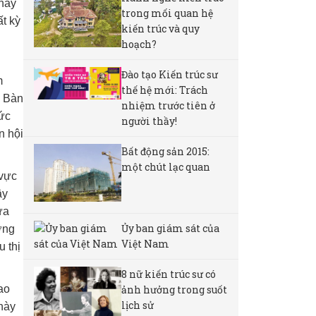
 nay
trong mối quan hệ
t kỳ
kiến trúc và quy
hoạch?
Đào tạo Kiến trúc sư
m
thế hệ mới: Trách
h Bàn
nhiệm trước tiên ở
hức
người thầy!
n hội
Bất động sản 2015:
một chút lạc quan
 vực
ây
ưa
Ủy ban giám sát của
ớng
Việt Nam
 thị
8 nữ kiến ​​trúc sư có
ảnh hưởng trong suốt
ao
lịch sử
này