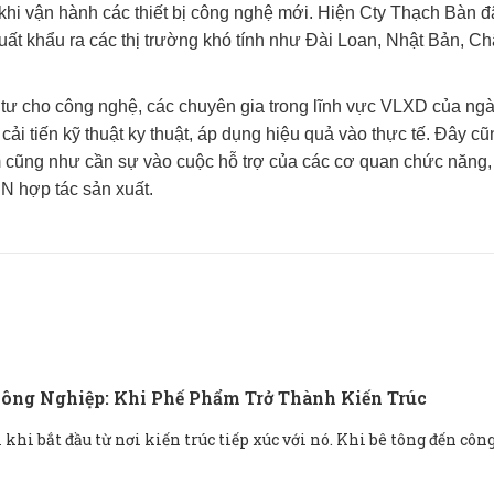
khi vận hành các thiết bị công nghệ mới. Hiện Cty Thạch Bàn đ
uất khẩu ra các thị trường khó tính như Đài Loan, Nhật Bản, C
 tư cho công nghệ, các chuyên gia trong lĩnh vực VLXD của ng
ải tiến kỹ thuật ky thuật, áp dụng hiệu quả vào thực tế. Đây cũ
 cũng như cần sự vào cuộc hỗ trợ của các cơ quan chức năng,
DN hợp tác sản xuất.
ông Nghiệp: Khi Phế Phẩm Trở Thành Kiến Trúc
khi bắt đầu từ nơi kiến ​​trúc tiếp xúc với nó. Khi bê tông đến côn