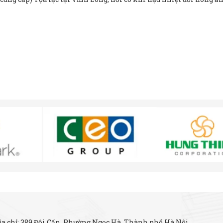
ịa chỉ: 389 Đội Cấn, Phường Ngọc Hà, Thành phố Hà Nội.