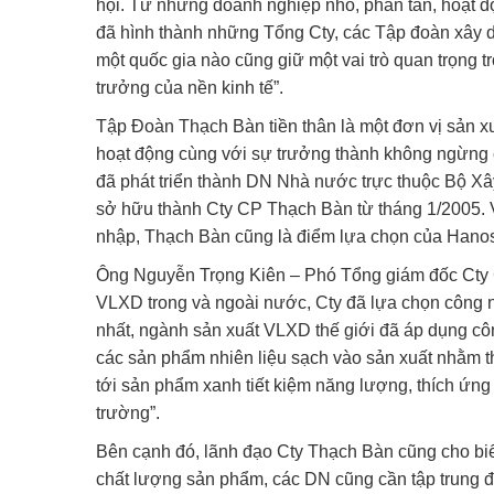
hội. Từ những doanh nghiệp nhỏ, phân tán, hoạt độ
đã hình thành những Tổng Cty, các Tập đoàn xây d
một quốc gia nào cũng giữ một vai trò quan trọng 
trưởng của nền kinh tế”.
Tập Đoàn Thạch Bàn tiền thân là một đơn vị sản x
hoạt động cùng với sự trưởng thành không ngừng
đã phát triển thành DN Nhà nước trực thuộc Bộ Xâ
sở hữu thành Cty CP Thạch Bàn từ tháng 1/2005. V
nhập, Thạch Bàn cũng là điểm lựa chọn của Hanosm
Ông Nguyễn Trọng Kiên – Phó Tổng giám đốc Cty C
VLXD trong và ngoài nước, Cty đã lựa chọn công n
nhất, ngành sản xuất VLXD thế giới đã áp dụng cô
các sản phẩm nhiên liệu sạch vào sản xuất nhằm th
tới sản phẩm xanh tiết kiệm năng lượng, thích ứng
trường”.
Bên cạnh đó, lãnh đạo Cty Thạch Bàn cũng cho bi
chất lượng sản phẩm, các DN cũng cần tập trung đ