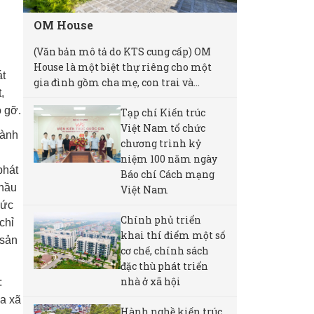
OM House
(Văn bản mô tả do KTS cung cấp) OM
House là một biệt thự riêng cho một
át
gia đình gồm cha mẹ, con trai và...
,
o gỡ.
Tạp chí Kiến trúc
Việt Nam tổ chức
gành
chương trình kỷ
niệm 100 năm ngày
phát
Báo chí Cách mạng
 hầu
Việt Nam
hức
Chính phủ triển
chỉ
khai thí điểm một số
 sản
cơ chế, chính sách
đặc thù phát triển
nhà ở xã hội
:
ủa xã
Hành nghề kiến trúc