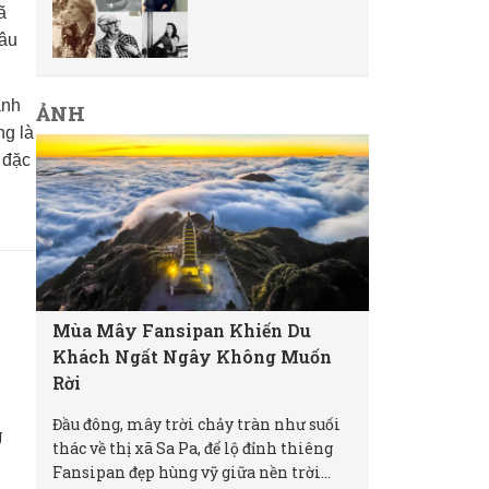
ã
hâu
ành
ẢNH
ng là
 đặc
Mùa Mây Fansipan Khiến Du
Khách Ngất Ngây Không Muốn
Rời
Đầu đông, mây trời chảy tràn như suối
g
thác về thị xã Sa Pa, để lộ đỉnh thiêng
Fansipan đẹp hùng vỹ giữa nền trời...