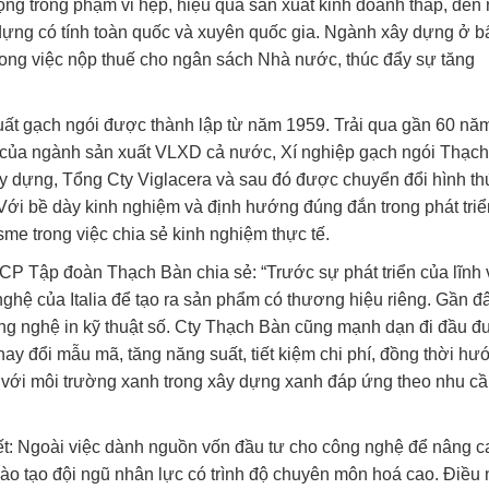
ng trong phạm vi hẹp, hiệu quả sản xuất kinh doanh thấp, đến
ựng có tính toàn quốc và xuyên quốc gia. Ngành xây dựng ở bấ
trong việc nộp thuế cho ngân sách Nhà nước, thúc đẩy sự tăng
uất gạch ngói được thành lập từ năm 1959. Trải qua gần 60 nă
 của ngành sản xuất VLXD cả nước, Xí nghiệp gạch ngói Thạc
y dựng, Tổng Cty Viglacera và sau đó được chuyển đổi hình t
ới bề dày kinh nghiệm và định hướng đúng đắn trong phát triể
e trong việc chia sẻ kinh nghiệm thực tế.
P Tập đoàn Thạch Bàn chia sẻ: “Trước sự phát triển của lĩnh
ghệ của Italia để tạo ra sản phẩm có thương hiệu riêng. Gần đ
ng nghệ in kỹ thuật số. Cty Thạch Bàn cũng mạnh dạn đi đầu đ
ay đổi mẫu mã, tăng năng suất, tiết kiệm chi phí, đồng thời hư
 với môi trường xanh trong xây dựng xanh đáp ứng theo nhu cầu
ết: Ngoài việc dành nguồn vốn đầu tư cho công nghệ để nâng c
ào tạo đội ngũ nhân lực có trình độ chuyên môn hoá cao. Điều 