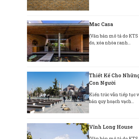
Mac Casa
(Văn bản mô tả do KTS 
do, xóa nhòa ranh...
Thiết Kế Cho Những
Con Người
Kiến trúc vẫn tiếp tục 
bản quy hoạch vạch...
Vĩnh Long House
(Văn bản mô tả do KTS 