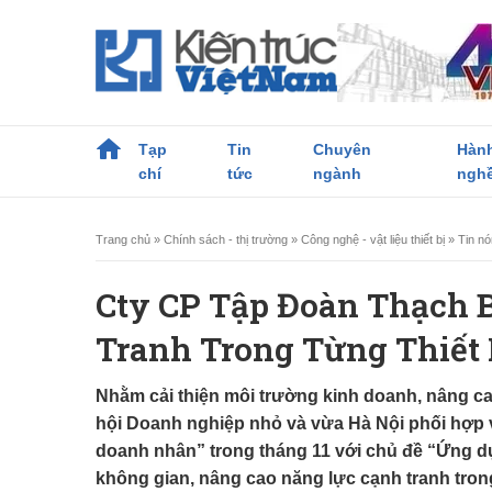
Tạp
Tin
Chuyên
Hàn
chí
tức
ngành
ngh
Trang chủ
»
Chính sách - thị trường
»
Công nghệ - vật liệu thiết bị
»
Tin n
Cty CP Tập Đoàn Thạch 
Tranh Trong Từng Thiết
Nhằm cải thiện môi trường kinh doanh, nâng ca
hội Doanh nghiệp nhỏ và vừa Hà Nội phối hợp 
doanh nhân” trong tháng 11 với chủ đề “Ứng dụn
không gian, nâng cao năng lực cạnh tranh tron