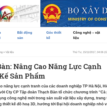
h
Bất động
Góc thiết
Công nghệ – vật
ề
sản
kế
liệu
óng
»
Vật liệu
Thứ Tư, 15/11/2017, 04:06 
Bàn: Nâng Cao Năng Lực Cạnh
 Kế Sản Phẩm
o năng lực cạnh tranh của các doanh nghiệp TP Hà Nội, H
với Cty CP Tập đoàn Thạch Bàn tổ chức chương trình “Cà
g công nghệ mới trong sản xuất vật liệu xây dựng, trang t
g thiết kế đồ hoạ 3D, hướng tới Đại hội doanh nghiệp nhỏ 