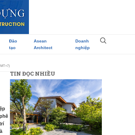
Đào
Asean
Doanh
tạo
Architect
nghiệp
(GMT+7)
TIN ĐỌC NHIỀU
iệp
 phê
rí
và