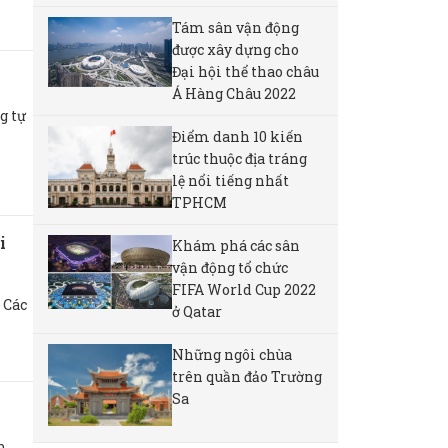
Tám sân vận động
được xây dựng cho
Đại hội thể thao châu
Á Hàng Châu 2022
g tự
Điểm danh 10 kiến
trúc thuộc địa tráng
lệ nổi tiếng nhất
TPHCM
i
Khám phá các sân
vận động tổ chức
FIFA World Cup 2022
 Các
ở Qatar
Những ngôi chùa
trên quần đảo Trường
Sa
m