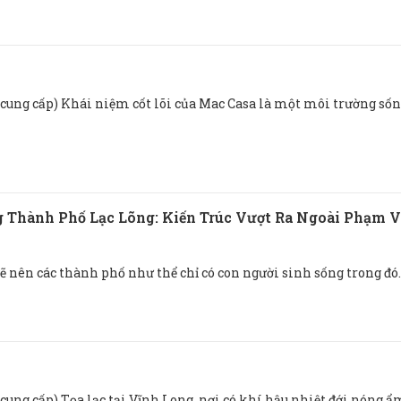
cung cấp) Khái niệm cốt lõi của Mac Casa là một môi trường sốn
 Thành Phố Lạc Lõng: Kiến Trúc Vượt Ra Ngoài Phạm V
vẽ nên các thành phố như thể chỉ có con người sinh sống trong đó.
cung cấp) Tọa lạc tại Vĩnh Long, nơi có khí hậu nhiệt đới nóng ẩ