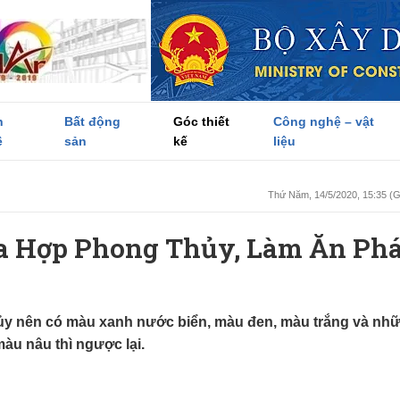
h
Bất động
Góc thiết
Công nghệ – vật
ề
sản
kế
liệu
Thứ Năm, 14/5/2020, 15:35 
a Hợp Phong Thủy, Làm Ăn Phá
y nên có màu xanh nước biển, màu đen, màu trắng và nh
àu nâu thì ngược lại.