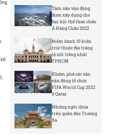
hòng
Tám sân vận động
được xây dựng cho
Đại hội thể thao châu
Á Hàng Châu 2022
Điểm danh 10 kiến
n
trúc thuộc địa tráng
lệ nổi tiếng nhất
 kê
TPHCM
Khám phá các sân
ổ.
vận động tổ chức
FIFA World Cup 2022
ở Qatar
Những ngôi chùa
trên quần đảo Trường
Sa