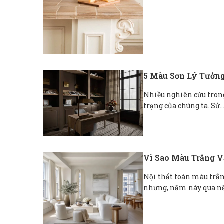
5 Màu Sơn Lý Tưởng
Nhiều nghiên cứu trong
trạng của chúng ta. Sử..
Vì Sao Màu Trắng V
Nội thất toàn màu trắng
nhưng, năm này qua nă