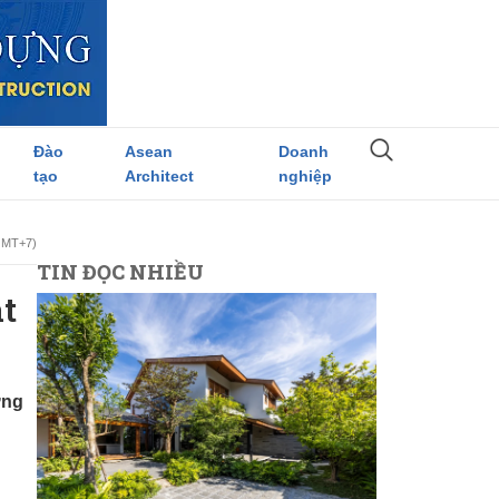
Đào
Asean
Doanh
tạo
Architect
nghiệp
(GMT+7)
TIN ĐỌC NHIỀU
t
ững