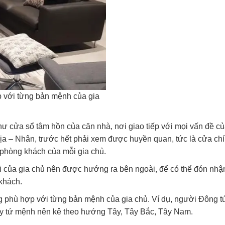
 với từng bản mệnh của gia
cửa sổ tâm hồn của căn nhà, nơi giao tiếp với mọi vấn đề c
Địa – Nhân, trước hết phải xem được huyền quan, tức là cửa ch
t phòng khách của mỗi gia chủ.
gồi của gia chủ nên được hướng ra bên ngoài, để có thể đón nhậ
khách.
g phù hợp với từng bản mệnh của gia chủ. Ví dụ, người Đông t
 tứ mệnh nên kê theo hướng Tây, Tây Bắc, Tây Nam.