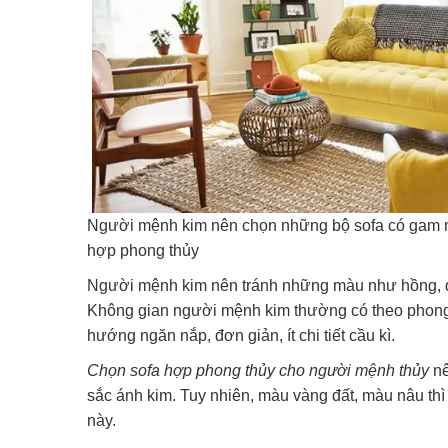
Người mệnh kim nên chọn những bộ sofa có gam 
hợp phong thủy
Người mệnh kim nên tránh những màu như hồng, đ
Không gian người mệnh kim thường có theo phong c
hướng ngăn nắp, đơn giản, ít chi tiết cầu kì.
Chọn sofa hợp phong thủy cho người mệnh thủy
nê
sắc ánh kim. Tuy nhiên, màu vàng đất, màu nâu th
này.