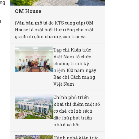
ong
OM House
g
(Văn bản mô tả do KTS cung cấp) OM
House là một biệt thự riêng cho một
gia đình gồm cha mẹ, con trai và...
Tạp chí Kiến trúc
Việt Nam tổ chức
chương trình kỷ
niệm 100 năm ngày
Báo chí Cách mạng
Việt Nam
Chính phủ triển
khai thí điểm một số
cơ chế, chính sách
đặc thù phát triển
nhà ở xã hội
Hành nghề kiến trúc