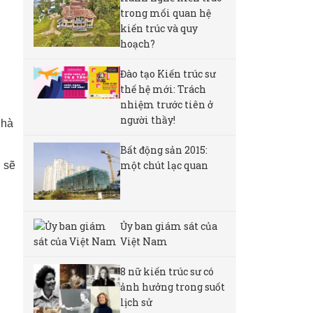
trong mối quan hệ
kiến trúc và quy
hoạch?
Đào tạo Kiến trúc sư
thế hệ mới: Trách
nhiệm trước tiên ở
người thầy!
nhà
Bất động sản 2015:
một chút lạc quan
 sẽ
Ủy ban giám sát của
Việt Nam
8 nữ kiến ​​trúc sư có
ảnh hưởng trong suốt
lịch sử