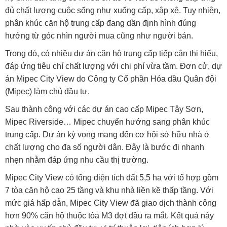
đủ chất lượng cuộc sống như xuống cấp, xập xệ. Tuy nhiên,
phân khúc căn hộ trung cấp đang dần định hình đúng
hướng từ góc nhìn người mua cũng như người bán.
Trong đó, có nhiều dự án căn hộ trung cấp tiếp cận thị hiếu,
đáp ứng tiêu chí chất lượng với chi phí vừa tầm. Đơn cử, dự
án Mipec City View do Công ty Cổ phần Hóa dầu Quân đội
(Mipec) làm chủ đầu tư.
Sau thành công với các dự án cao cấp Mipec Tây Sơn,
Mipec Riverside… Mipec chuyển hướng sang phân khúc
trung cấp. Dự án kỳ vọng mang đến cơ hội sở hữu nhà ở
chất lượng cho đa số người dân. Đây là bước đi nhanh
nhẹn nhằm đáp ứng nhu cầu thị trường.
Mipec City View có tổng diện tích đất 5,5 ha với tổ hợp gồm
7 tòa căn hộ cao 25 tầng và khu nhà liền kề thấp tầng. Với
mức giá hấp dẫn, Mipec City View đã giao dịch thành công
hơn 90% căn hộ thuộc tòa M3 đợt đầu ra mắt. Kết quả này