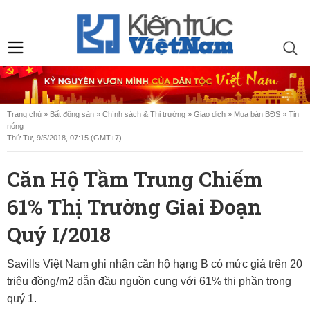
Trang chủ
»
Bất động sản
»
Chính sách & Thị trường
»
Giao dịch
»
Mua bán BĐS
»
Tin
nóng
Thứ Tư, 9/5/2018, 07:15 (GMT+7)
Căn Hộ Tầm Trung Chiếm
61% Thị Trường Giai Đoạn
Quý I/2018
Savills Việt Nam ghi nhận căn hộ hạng B có mức giá trên 20
triệu đồng/m2 dẫn đầu nguồn cung với 61% thị phần trong
quý 1.