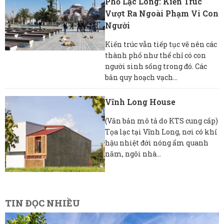
Phố Lạc Lõng: Kiến Trúc
Vượt Ra Ngoài Phạm Vi Con
Người
Kiến trúc vẫn tiếp tục vẽ nên các
thành phố như thể chỉ có con
người sinh sống trong đó. Các
bản quy hoạch vạch...
Vĩnh Long House
(Văn bản mô tả do KTS cung cấp)
Tọa lạc tại Vĩnh Long, nơi có khí
hậu nhiệt đới nóng ẩm quanh
năm, ngôi nhà...
TIN ĐỌC NHIỀU