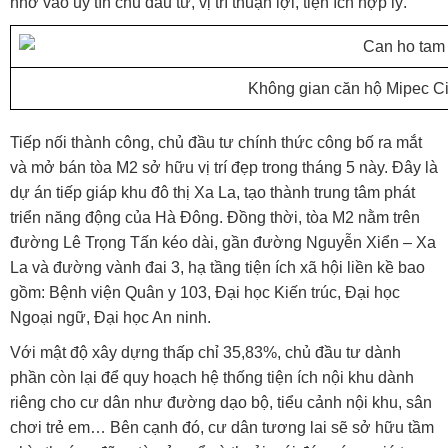
nhờ vào uy tín chủ đầu tư, vị trí thuận lợi, tiện ích hợp lý.
Không gian căn hộ Mipec Cit
Tiếp nối thành công, chủ đầu tư chính thức công bố ra mắt
và mở bán tòa M2 sở hữu vị trí đẹp trong tháng 5 này. Đây là
dự án tiếp giáp khu đô thị Xa La, tạo thành trung tâm phát
triển năng động của Hà Đông. Đồng thời, tòa M2 nằm trên
đường Lê Trọng Tấn kéo dài, gần đường Nguyễn Xiển – Xa
La và đường vành đai 3, hạ tầng tiện ích xã hội liền kề bao
gồm: Bệnh viện Quân y 103, Đại học Kiến trúc, Đại học
Ngoại ngữ, Đại học An ninh.
Với mật độ xây dựng thấp chỉ 35,83%, chủ đầu tư dành
phần còn lại để quy hoạch hệ thống tiện ích nội khu dành
riêng cho cư dân như đường dạo bộ, tiểu cảnh nội khu, sân
chơi trẻ em… Bên cạnh đó, cư dân tương lai sẽ sở hữu tầm