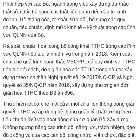
Phối hợp với các Bộ, ngành trong việc xây dựng dự thảo
luật sửa đổi, bổ sung các luật liên quan đến đầu tư kinh
doanh. Hệ thống hóa, rà soát, sửa đổi, bổ sung các quy
chuẩn, tiêu chuẩn, định mức kinh tế – kỹ thuật trong các lĩnh
vực QLNN của Bộ.
Rà soát, chuẩn hóa, công bố công khai TTHC trong các lĩnh
vực QLNN tiếp tục là nhiệm vụ trong năm 2018. Kiểm soát
chặt chẽ quá trình soạn thảo VBQPPL có quy định về TTHC,
tiếp tục cải cách, đơn giản hóa các TTHC trong đầu tư xây
dựng theo tinh thần Nghị quyết số 19-2017/NQ-CP và Nghị
quyết số 35/NQ-CP năm 2016, xây dựng phương án đơn
giản hóa TTHC theo Đề án 896.
Thực hiện tốt cơ chế một cửa, một cửa liên thông trong giải
quyết TTHC và áp dụng hệ thống quản lý chất lượng theo
tiêu chuẩn ISO vào hoạt động của cơ quan Bộ Xây dựng.
Không ngừng nâng cao trình độ, năng lực, trách nhiệm, đạo
đức công vụ của các cán bộ, công chức, viên chức, đặc biệt