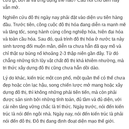
cứu gì, bởi ai và ứng dụng thế nào? Câu hỏi cho đến nay
vẫn mở.
Nghiên cứu đô thị ngày nay phải đặt vào diện ưu tiên hàng
đầu. Trước tiên, công cuộc đô thị hóa đang diễn ra mạnh mẽ
và tăng tốc, song hành cùng công nghiệp hóa, hiện đại hóa
và toàn cầu hóa. Sau đó, quá trình đô thị hóa ở nước ta nảy
sinh tương đối muộn mằn, diễn ra chưa hẳn đã quy mô và
chỉ thật sự bùng nổ khoảng 2-3 thập niên gần đây. Từ đó
chẳng những tích lũy vật chất đô thị khá khiêm nhường, mà
tri thức xây dựng đô thị cũng chưa hẳn dồi dào.
Lý do khác, kiến trúc một con phố, một quần thể có thể chưa
đẹp hoặc còn lạc hậu, song chiến lược mở mang hoặc xây
dựng đô thị, thì không những phải tiên tiến, mà còn phải
được sản sinh bởi những tính toán, đủ tầm và đủ diện, với
cái nền tảng vững chắc là trí thức. Ngày trước, nói đến kiến
trúc là nói đến ngôi nhà. Ngày nay, nói đến kiến trúc là phải
nói đến đô thị. Đô thị đang định đoạt diện mạo thế giới.