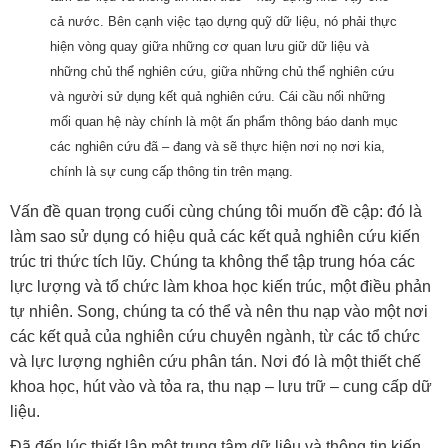
cả nước. Bên cạnh việc tạo dựng quỹ dữ liệu, nó phải thực
hiện vòng quay giữa những cơ quan lưu giữ dữ liệu và
những chủ thể nghiên cứu, giữa những chủ thể nghiên cứu
và người sử dụng kết quả nghiên cứu. Cái cầu nối những
mối quan hệ này chính là một ấn phẩm thông báo danh mục
các nghiên cứu đã – đang và sẽ thực hiện nơi nọ nơi kia,
chính là sự cung cấp thông tin trên mạng.
Vấn đề quan trọng cuối cùng chúng tôi muốn đề cập: đó là
làm sao sử dụng có hiệu quả các kết quả nghiên cứu kiến
trúc tri thức tích lũy. Chúng ta không thể tập trung hóa các
lực lượng và tổ chức làm khoa học kiến trúc, một điều phản
tự nhiên. Song, chúng ta có thể và nên thu nạp vào một nơi
các kết quả của nghiên cứu chuyên ngành, từ các tổ chức
và lực lượng nghiên cứu phân tán. Nơi đó là một thiết chế
khoa học, hút vào và tỏa ra, thu nạp – lưu trữ – cung cấp dữ
liệu.
Đã đến lúc thiết lập một trung tâm dữ liệu và thông tin kiến