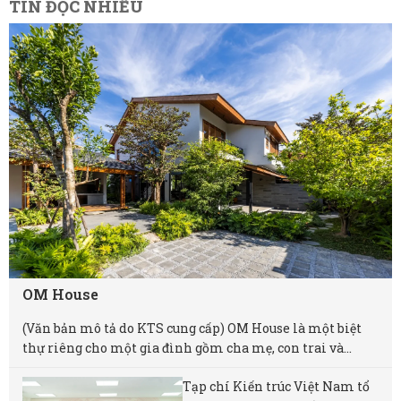
TIN ĐỌC NHIỀU
OM House
(Văn bản mô tả do KTS cung cấp) OM House là một biệt
thự riêng cho một gia đình gồm cha mẹ, con trai và...
Tạp chí Kiến trúc Việt Nam tổ