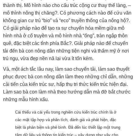
thành thị. Mô hình nào cho cấu trúc cộng cư thay thế làng, –
mô thình nông thị chăng?. Có phương cách nào để cứu vãn
không gian cư trú “bio” và “eco” truyền thống của nông hộ?.
Có giải pháp nào để tạo ra sự chuyển hóa mềm giữa mô
hình nhà ở cổ truyền và mô hình nhà “ống”, tràn ngập thôn
quê, đặc biệt các tỉnh phía Bắc?. Giải pháp nào để chuyển
tải đến bà con nông dân những tiện nghi và thẩm mỹ ở nơi
trú ngụ, vừa đẹp nền nã lại vừa ít tốn kém.
Và, một ách tắc lâu nay, làm sao chuyển tải, làm sao thuyết
phục được bà con nông dân làm theo những chỉ dẫn, những
cải tiến của kiến trúc sư, hấp thụ tri thức kiến trúc hiện đại.
Làm sao bà con làm nhà theo hướng dẫn mà đỡ bắt chước
những mẫu hình xấu.
Cái thiếu và cái yếu trong nghiên cứu kiến trúc chính là ở
các mặt tập hợp và phân tích, đánh giá và phát hiện, đặc
biệt là phản biện và phê bình. Đã đến lúc thiết lập một trung
tâm dữ liệu và thông tin kiến trúc – xây dựng như vậy cho