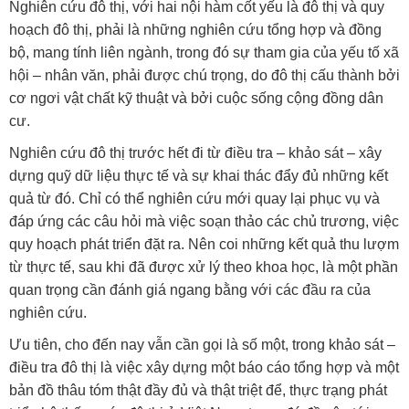
Nghiên cứu đô thị, với hai nội hàm cốt yếu là đô thị và quy
hoạch đô thị, phải là những nghiên cứu tổng hợp và đồng
bộ, mang tính liên ngành, trong đó sự tham gia của yếu tố xã
hội – nhân văn, phải được chú trọng, do đô thị cấu thành bởi
cơ ngơi vật chất kỹ thuật và bởi cuộc sống cộng đồng dân
cư.
Nghiên cứu đô thị trước hết đi từ điều tra – khảo sát – xây
dựng quỹ dữ liệu thực tế và sự khai thác đẩy đủ những kết
quả từ đó. Chỉ có thể nghiên cứu mới quay lại phục vụ và
đáp ứng các câu hỏi mà việc soạn thảo các chủ trương, việc
quy hoạch phát triển đặt ra. Nên coi những kết quả thu lượm
từ thực tế, sau khi đã được xử lý theo khoa học, là một phần
quan trọng cần đánh giá ngang bằng với các đầu ra của
nghiên cứu.
Ưu tiên, cho đến nay vẫn cần gọi là số một, trong khảo sát –
điều tra đô thị là việc xây dựng một báo cáo tổng hợp và một
bản đồ thâu tóm thật đầy đủ và thật triệt để, thực trạng phát