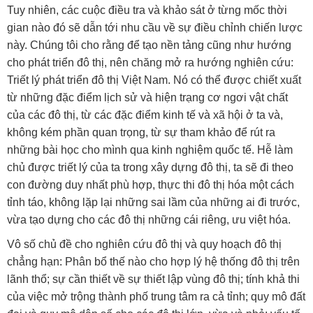
Tuy nhiên, các cuộc điều tra và khảo sát ở từng mốc thời
gian nào đó sẽ dẫn tới nhu cầu về sự điều chỉnh chiến lược
này. Chúng tôi cho rằng để tạo nền tảng cũng như hướng
cho phát triển đô thị, nên chăng mở ra hướng nghiên cứu:
Triết lý phát triển đô thị Việt Nam. Nó có thể được chiết xuất
từ những đặc điểm lịch sử và hiện trạng cơ ngơi vật chất
của các đô thị, từ các đặc điểm kinh tế và xã hội ở ta và,
không kém phần quan trọng, từ sự tham khảo để rút ra
những bài học cho mình qua kinh nghiệm quốc tế. Hễ làm
chủ được triết lý của ta trong xây dựng đô thị, ta sẽ đi theo
con đường duy nhất phù hợp, thực thi đô thị hóa một cách
tỉnh táo, không lặp lại những sai lầm của những ai đi trước,
vừa tạo dựng cho các đô thị những cái riêng, ưu việt hóa.
Vô số chủ đề cho nghiên cứu đô thị và quy hoạch đô thị
chẳng hạn: Phân bổ thế nào cho hợp lý hệ thống đô thị trên
lãnh thổ; sự cần thiết về sự thiết lập vùng đô thị; tính khả thi
của việc mở trộng thành phố trung tâm ra cả tỉnh; quy mô đất