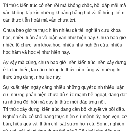
Tri thức kiến trúc có nền rồi mà không chắc, bồi đắp mãi mà
vẫn không lấp kín những khoảng hẫng hụt và lỗ hổng, tiệm
cận thực tiễn hoài mà vẫn chưa tới.
Chưa bao giờ ta thực hiện nhiều đề tài, nghiên cứu khoa
học, nhiều luận án và luận văn như hiện nay. Chưa bao giờ
nhiều tổ chức làm khoa học, nhiều nhà nghiên cứu, nhiều
học hàm và học vị như hiện nay.
Ấy vậy mà cũng, chưa bao giờ, nền kiến trúc, nền xây dựng
ở ta lại thiếu, lại cần những tri thức nền tảng và những tri
thức ứng dụng, như lúc này.
Sự xuất hiện ngày càng nhiều những quyết định thiếu luận
cứ, những phản biện chưa đủ sức mạnh bẻ ngoặt, đang đặt
ra những đòi hỏi mà duy tri thức mới đáp ứng nổi.
Tri thức xây dựng, kiến trúc đang cần bổ khuyết và bồi đắp.
Nghiên cứu có khả năng thực hiện sứ mệnh ấy, trọn vẹn, cơ
bản, hiệu quả và, thậm chí, sát sườn hơn cả. Song, nghiên