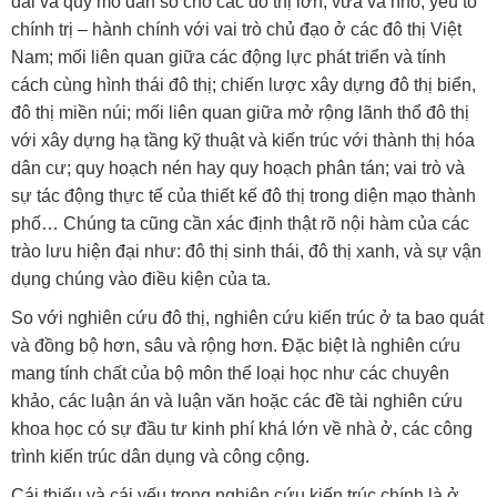
đai và quy mô dân số cho các đô thị lớn, vừa và nhỏ; yếu tố
chính trị – hành chính với vai trò chủ đạo ở các đô thị Việt
Nam; mối liên quan giữa các động lực phát triển và tính
cách cùng hình thái đô thị; chiến lược xây dựng đô thị biển,
đô thị miền núi; mối liên quan giữa mở rộng lãnh thổ đô thị
với xây dựng hạ tầng kỹ thuật và kiến trúc với thành thị hóa
dân cư; quy hoạch nén hay quy hoạch phân tán; vai trò và
sự tác động thực tế của thiết kế đô thị trong diện mạo thành
phố… Chúng ta cũng cần xác định thật rõ nội hàm của các
trào lưu hiện đại như: đô thị sinh thái, đô thị xanh, và sự vận
dụng chúng vào điều kiện của ta.
So với nghiên cứu đô thị, nghiên cứu kiến trúc ở ta bao quát
và đồng bộ hơn, sâu và rộng hơn. Đặc biệt là nghiên cứu
mang tính chất của bộ môn thể loại học như các chuyên
khảo, các luận án và luận văn hoặc các đề tài nghiên cứu
khoa học có sự đầu tư kinh phí khá lớn về nhà ở, các công
trình kiến trúc dân dụng và công cộng.
Cái thiếu và cái yếu trong nghiên cứu kiến trúc chính là ở