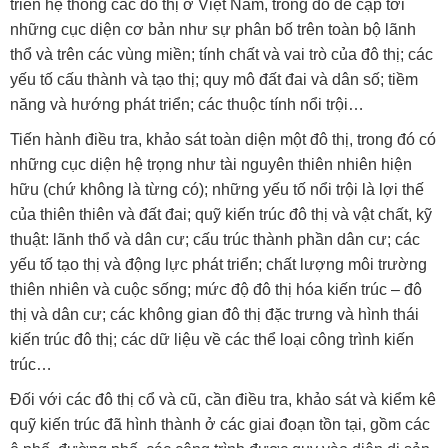
triển hệ thống các đô thị ở Việt Nam, trong đó đề cập tới
những cục diện cơ bản như sự phân bố trên toàn bộ lãnh
thổ và trên các vùng miền; tính chất và vai trò của đô thị; các
yếu tố cấu thành và tạo thị; quy mô đất đai và dân số; tiềm
năng và hướng phát triển; các thuộc tính nổi trội…
Tiến hành điều tra, khảo sát toàn diện một đô thị, trong đó có
những cục diện hệ trọng như tài nguyên thiên nhiên hiện
hữu (chứ không là từng có); những yếu tố nổi trội là lợi thế
của thiên thiên và đất đai; quỹ kiến trúc đô thị và vật chất, kỹ
thuật: lãnh thổ và dân cư; cấu trúc thành phần dân cư; các
yếu tố tạo thị và động lực phát triển; chất lượng môi trường
thiên nhiên và cuộc sống; mức độ đô thị hóa kiến trúc – đô
thị và dân cư; các không gian đô thị đặc trưng và hình thái
kiến trúc đô thị; các dữ liệu về các thể loại công trình kiến
trúc…
Đối với các đô thị cổ và cũ, cần điều tra, khảo sát và kiểm kê
quỹ kiến trúc đã hình thành ở các giai đoạn tồn tại, gồm các