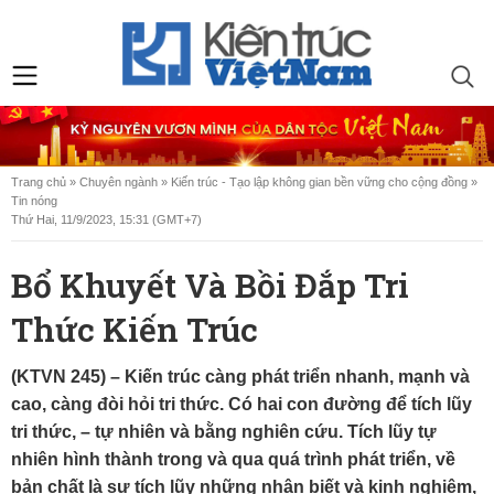
Trang chủ
»
Chuyên ngành
»
Kiến trúc - Tạo lập không gian bền vững cho cộng đồng
»
Tin nóng
Thứ Hai, 11/9/2023, 15:31 (GMT+7)
Bổ Khuyết Và Bồi Đắp Tri
Thức Kiến Trúc
(KTVN 245) – Kiến trúc càng phát triển nhanh, mạnh và
cao, càng đòi hỏi tri thức. Có hai con đường để tích lũy
tri thức, – tự nhiên và bằng nghiên cứu. Tích lũy tự
nhiên hình thành trong và qua quá trình phát triển, về
bản chất là sự tích lũy những nhận biết và kinh nghiệm,