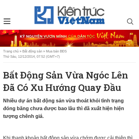
Trang chủ
»
Bất động sản
»
Mua bán BĐS
Thứ Sáu, 12/12/2014, 07:52 (GMT+7)
Bất Động Sản Vừa Ngóc Lên
Đã Có Xu Hướng Quay Đầu
Nhiều dự án bất động sản vừa thoát khỏi tình trạng
đóng băng chưa được bao lâu thì đã xuất hiện hiện
tượng chênh giá.
Khi thanh khoản bất động sản vừa chớm được cải thiện thì