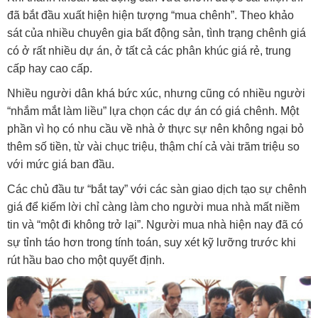
đã bắt đầu xuất hiện hiện tượng “mua chênh”. Theo khảo
sát của nhiều chuyên gia bất động sản, tình trạng chênh giá
có ở rất nhiều dự án, ở tất cả các phân khúc giá rẻ, trung
cấp hay cao cấp.
Nhiều người dân khá bức xúc, nhưng cũng có nhiều người
“nhắm mắt làm liều” lựa chọn các dự án có giá chênh. Một
phần vì họ có nhu cầu về nhà ở thực sự nên không ngại bỏ
thêm số tiền, từ vài chục triệu, thậm chí cả vài trăm triệu so
với mức giá ban đầu.
Các chủ đầu tư “bắt tay” với các sàn giao dịch tạo sự chênh
giá để kiếm lời chỉ càng làm cho người mua nhà mất niềm
tin và “một đi không trở lại”. Người mua nhà hiện nay đã có
sự tỉnh táo hơn trong tính toán, suy xét kỹ lưỡng trước khi
rút hầu bao cho một quyết định.