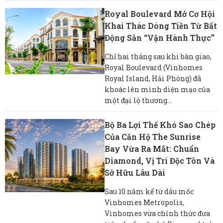
Royal Boulevard Mở Cơ Hội
Khai Thác Dòng Tiền Từ Bất
Động Sản “vận Hành Thực”
Chỉ hai tháng sau khi bàn giao,
Royal Boulevard (Vinhomes
Royal Island, Hải Phòng) đã
khoác lên mình diện mạo của
một đại lộ thương...
Bộ Ba Lợi Thế Khó Sao Chép
Của Căn Hộ The Sunrise
Bay Vừa Ra Mắt: Chuẩn
Diamond, Vị Trí Độc Tôn Và
Sở Hữu Lâu Dài
Sau 10 năm kể từ dấu mốc
Vinhomes Metropolis,
Vinhomes vừa chính thức đưa