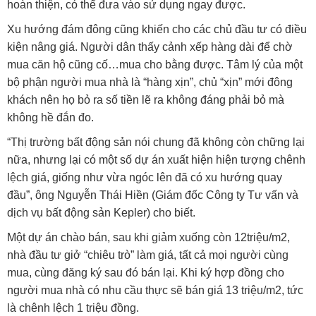
hoàn thiện, có thể đưa vào sử dụng ngay được.
Xu hướng đám đông cũng khiến cho các chủ đầu tư có điều
kiện nâng giá. Người dân thấy cảnh xếp hàng dài để chờ
mua căn hộ cũng cố…mua cho bằng được. Tâm lý của một
bộ phận người mua nhà là “hàng xịn”, chủ “xịn” mới đông
khách nên họ bỏ ra số tiền lẽ ra không đáng phải bỏ mà
không hề đắn đo.
“Thị trường bất động sản nói chung đã không còn chững lại
nữa, nhưng lại có một số dự án xuất hiện hiện tượng chênh
lệch giá, giống như vừa ngóc lên đã có xu hướng quay
đầu”, ông Nguyễn Thái Hiền (Giám đốc Công ty Tư vấn và
dịch vụ bất động sản Kepler) cho biết.
Một dự án chào bán, sau khi giảm xuống còn 12triệu/m2,
nhà đầu tư giở “chiêu trò” làm giá, tất cả mọi người cùng
mua, cùng đăng ký sau đó bán lại. Khi ký hợp đồng cho
người mua nhà có nhu cầu thực sẽ bán giá 13 triệu/m2, tức
là chênh lệch 1 triệu đồng.