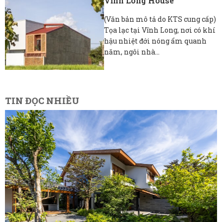
Vĩnh Long House
(Văn bản mô tả do KTS cung cấp)
Tọa lạc tại Vĩnh Long, nơi có khí
hậu nhiệt đới nóng ẩm quanh
năm, ngôi nhà...
TIN ĐỌC NHIỀU