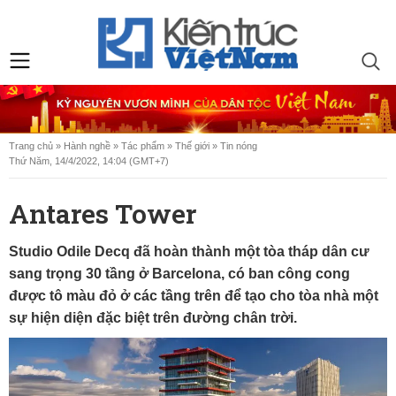
Trang chủ
»
Hành nghề
»
Tác phẩm
»
Thế giới
»
Tin nóng
Thứ Năm, 14/4/2022, 14:04 (GMT+7)
Antares Tower
Studio Odile Decq đã hoàn thành một tòa tháp dân cư
sang trọng 30 tầng ở Barcelona, ​​có ban công cong
được tô màu đỏ ở các tầng trên để tạo cho tòa nhà một
sự hiện diện đặc biệt trên đường chân trời.