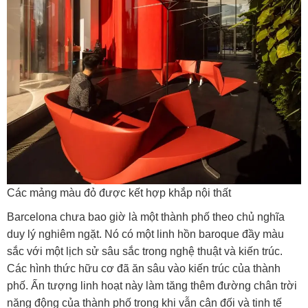
Các mảng màu đỏ được kết hợp khắp nội thất
Barcelona chưa bao giờ là một thành phố theo chủ nghĩa
duy lý nghiêm ngặt.
Nó có một linh hồn baroque đầy màu
sắc với một lịch sử sâu sắc trong nghệ thuật và kiến ​​trúc.
Các hình thức hữu cơ đã ăn sâu vào kiến ​​trúc của thành
phố. Ấn tượng linh hoạt này làm tăng thêm đường chân trời
năng động của thành phố trong khi vẫn cân đối và tinh tế