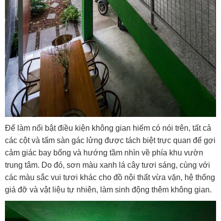
Để làm nổi bật điều kiện không gian hiếm có nói trên, tất cả
các cột và tấm sàn gác lửng được tách biệt trực quan để gợi
cảm giác bay bổng và hướng tầm nhìn về phía khu vườn
trung tâm.
Do đó, sơn màu xanh lá cây tươi sáng, cùng với
các màu sắc vui tươi khác cho đồ nội thất vừa vặn, hệ thống
giá đỡ và vật liệu tự nhiên, làm sinh động thêm không gian.