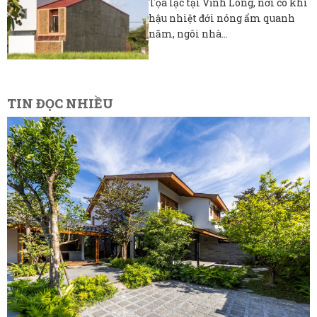
Tọa lạc tại Vĩnh Long, nơi có khí
hậu nhiệt đới nóng ẩm quanh
năm, ngôi nhà...
TIN ĐỌC NHIỀU