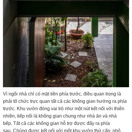
Vì ngôi nhà chỉ có mặt tiền phía trước, điều quan trọng là
phải tổ chức trực quan tất cả các không gian hướng ra phía
trước.
Khu vườn đóng vai trò như một nút kết nối với thiên
nhiên, tiếp nối là không gian chung như nhà ăn và nhà
bếp.
Tất cả các không gian hỗ trợ được đẩy ra phía
sau.
Chúng được kết nối với một khu vườn thứ cấp, nhỏ