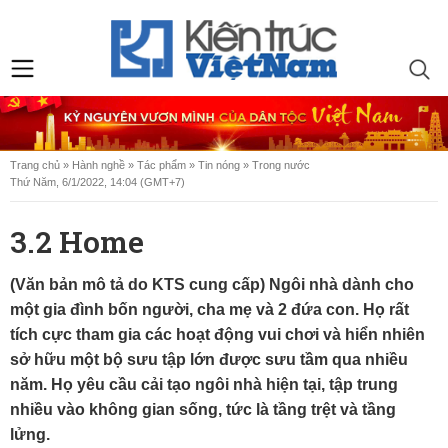
Trang chủ
»
Hành nghề
»
Tác phẩm
»
Tin nóng
»
Trong nước
Thứ Năm, 6/1/2022, 14:04 (GMT+7)
3.2 Home
(Văn bản mô tả do KTS cung cấp) Ngôi nhà dành cho
một gia đình bốn người, cha mẹ và 2 đứa con. Họ rất
tích cực tham gia các hoạt động vui chơi và hiển nhiên
sở hữu một bộ sưu tập lớn được sưu tầm qua nhiều
năm. Họ yêu cầu cải tạo ngôi nhà hiện tại, tập trung
nhiều vào không gian sống, tức là tầng trệt và tầng
lửng.