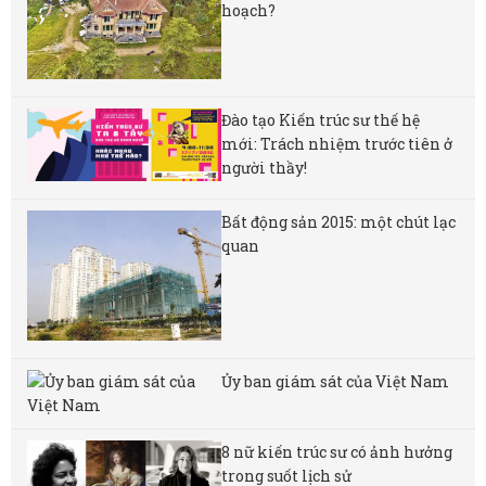
hoạch?
Đào tạo Kiến trúc sư thế hệ
mới: Trách nhiệm trước tiên ở
người thầy!
Bất động sản 2015: một chút lạc
quan
Ủy ban giám sát của Việt Nam
8 nữ kiến ​​trúc sư có ảnh hưởng
trong suốt lịch sử