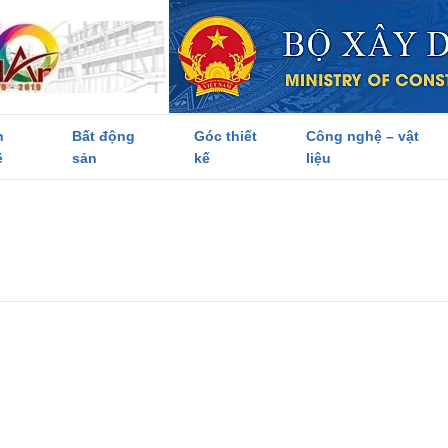
h
Bất động
Góc thiết
Công nghệ – vật
ề
sản
kế
liệu