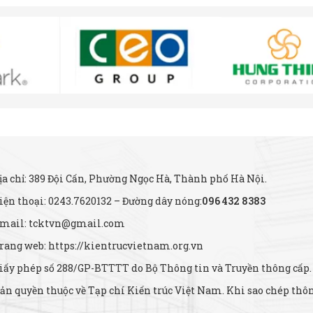
ịa chỉ: 389 Đội Cấn, Phường Ngọc Hà, Thành phố Hà Nội.
iện thoại: 0243.7620132 – Đường dây nóng:
096 432 8383
mail: tcktvn@gmail.com
rang web: https://kientrucvietnam.org.vn
iấy phép số 288/GP-BTTTT do Bộ Thông tin và Truyền thông cấp.
ản quyền thuộc về Tạp chí Kiến trúc Việt Nam. Khi sao chép thông