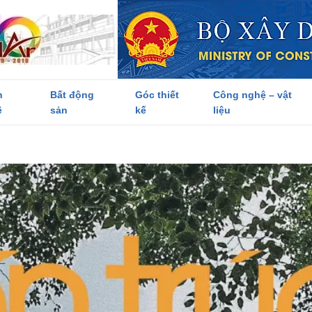
h
Bất động
Góc thiết
Công nghệ – vật
ề
sản
kế
liệu