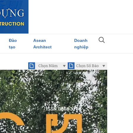
Đào
Asean
Doanh
tạo
Architect
nghiệp
Chọn Năm
Chọn Số Báo