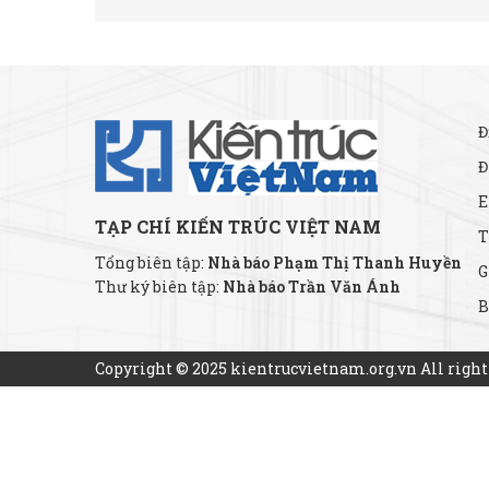
Đ
Đ
E
TẠP CHÍ KIẾN TRÚC VIỆT NAM
T
Tổng biên tập:
Nhà báo Phạm Thị Thanh Huyền
G
Thư ký biên tập:
Nhà báo Trần Văn Ánh
B
Copyright © 2025 kientrucvietnam.org.vn All right