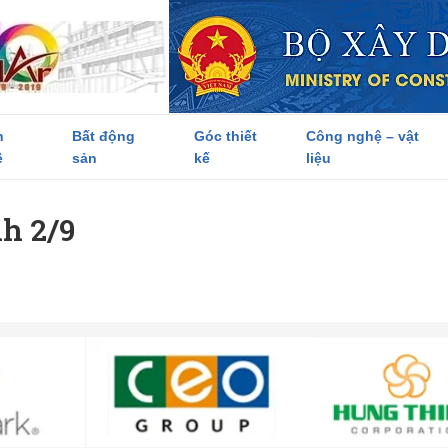
h
Bất động
Góc thiết
Công nghệ – vật
ề
sản
kế
liệu
h 2/9